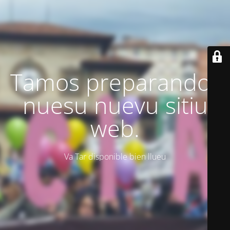
Tamos preparando'l
nuesu nuevu sitiu
web.
Va Tar disponible bien llueu