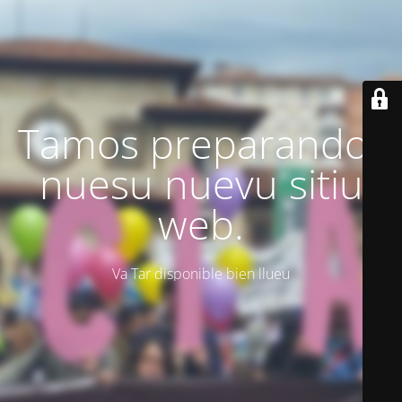
Tamos preparando'l
nuesu nuevu sitiu
web.
Va Tar disponible bien llueu