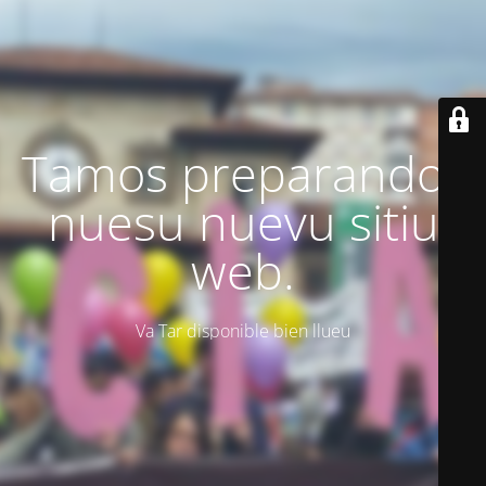
Tamos preparando'l
nuesu nuevu sitiu
web.
Va Tar disponible bien llueu