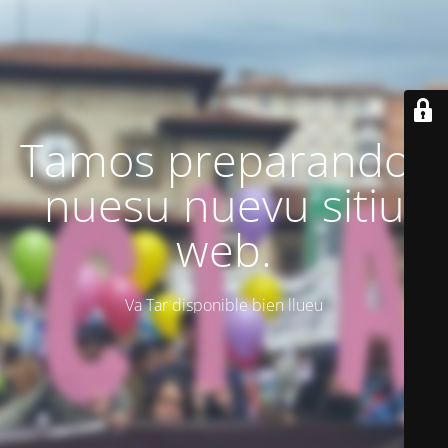
Tamos preparando'l
nuesu nuevu sitiu
web.
Va Tar disponible bien llueu