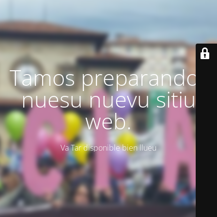
Tamos preparando'l
nuesu nuevu sitiu
web.
Va Tar disponible bien llueu