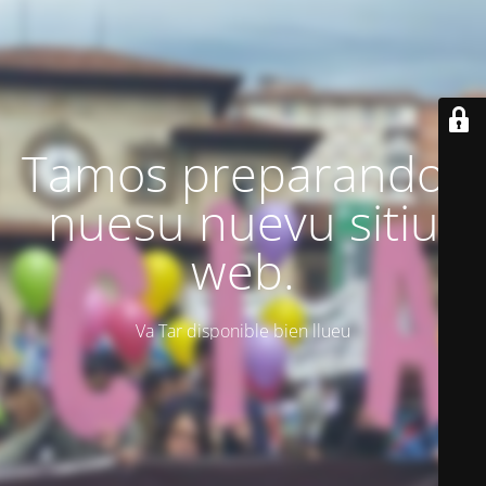
Tamos preparando'l
nuesu nuevu sitiu
web.
Va Tar disponible bien llueu