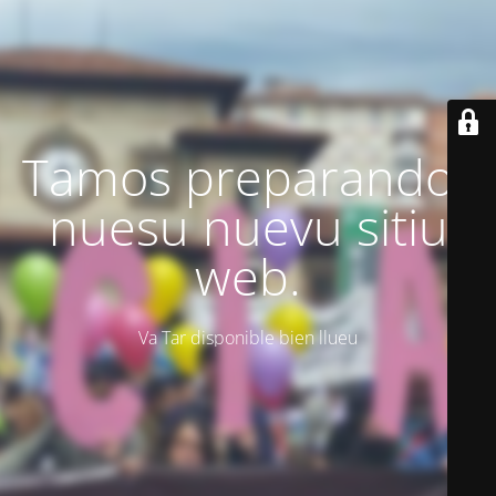
Tamos preparando'l
nuesu nuevu sitiu
web.
Va Tar disponible bien llueu