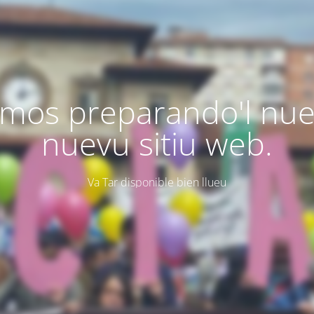
mos preparando'l nu
nuevu sitiu web.
Va Tar disponible bien llueu