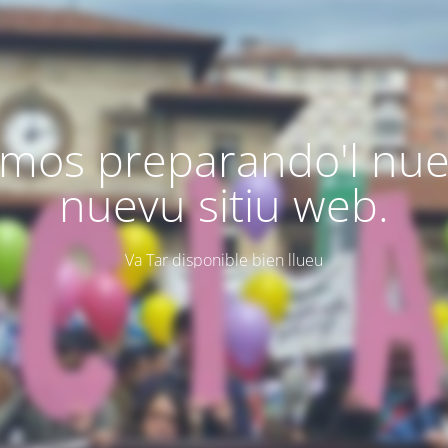
mos preparando'l nu
nuevu sitiu web.
Va Tar disponible bien llueu