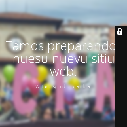
Tamos preparando'l
nuesu nuevu sitiu
web.
Va Tar disponible bien llueu