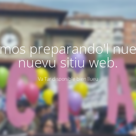
mos preparando'l nu
nuevu sitiu web.
Va Tar disponible bien llueu