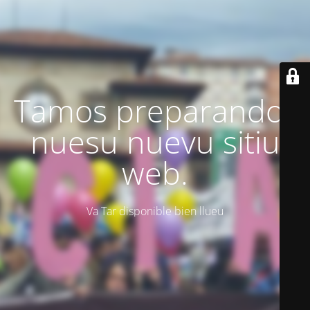
Tamos preparando'l
nuesu nuevu sitiu
web.
Va Tar disponible bien llueu