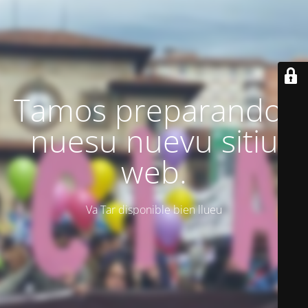
Tamos preparando'l
nuesu nuevu sitiu
web.
Va Tar disponible bien llueu