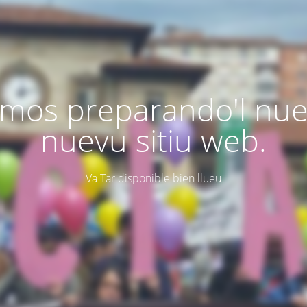
mos preparando'l nu
nuevu sitiu web.
Va Tar disponible bien llueu