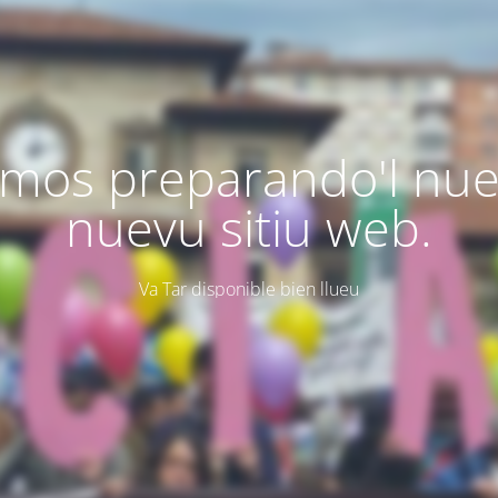
mos preparando'l nu
nuevu sitiu web.
Va Tar disponible bien llueu