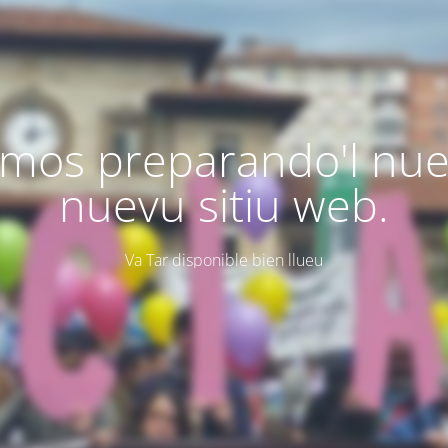
mos preparando'l nu
nuevu sitiu web.
Va Tar disponible bien llueu