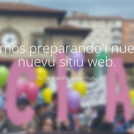
mos preparando'l nu
nuevu sitiu web.
Va Tar disponible bien llueu