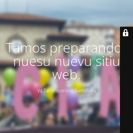
Tamos preparando'l
nuesu nuevu sitiu
web.
Va Tar disponible bien llueu