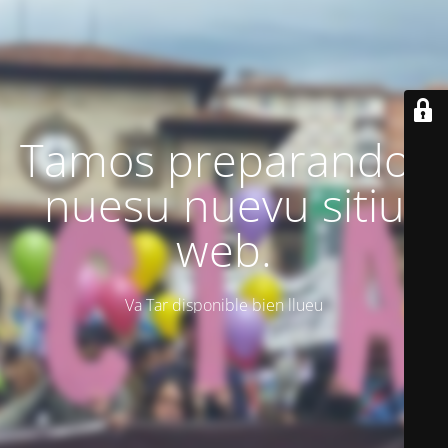
Tamos preparando'l
nuesu nuevu sitiu
web.
Va Tar disponible bien llueu