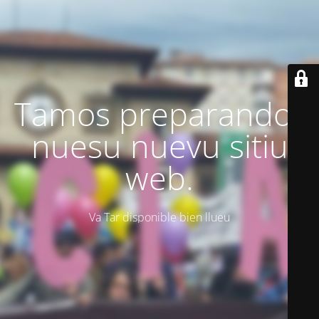
Tamos preparando'l
nuesu nuevu sitiu
web.
Va Tar disponible bien llueu