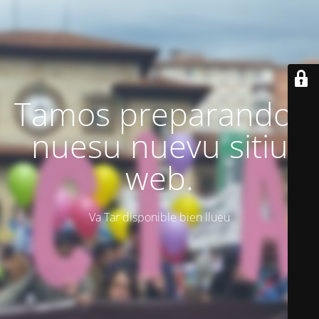
Tamos preparando'l
nuesu nuevu sitiu
web.
Va Tar disponible bien llueu