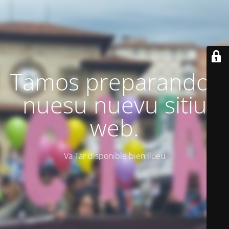
Tamos preparando'l
nuesu nuevu sitiu
web.
Va Tar disponible bien llueu