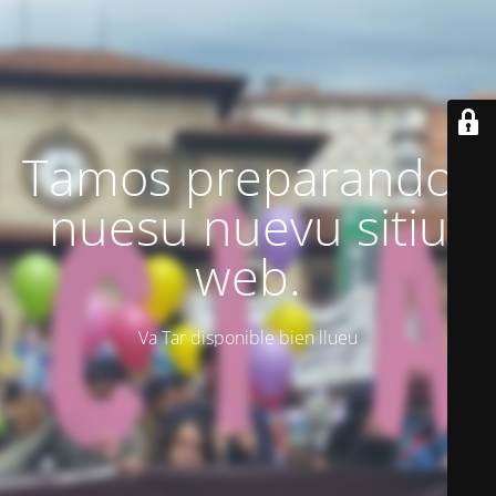
Tamos preparando'l
nuesu nuevu sitiu
web.
Va Tar disponible bien llueu