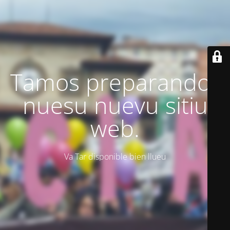
Tamos preparando'l
nuesu nuevu sitiu
web.
Va Tar disponible bien llueu