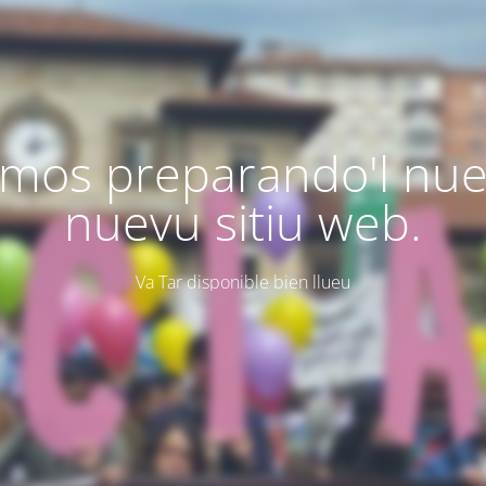
mos preparando'l nu
nuevu sitiu web.
Va Tar disponible bien llueu