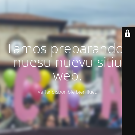
Tamos preparando'l
nuesu nuevu sitiu
web.
Va Tar disponible bien llueu