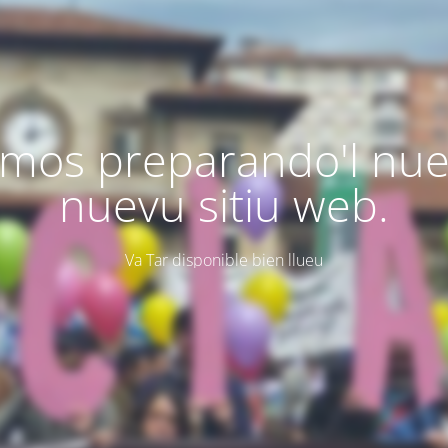
mos preparando'l nu
nuevu sitiu web.
Va Tar disponible bien llueu