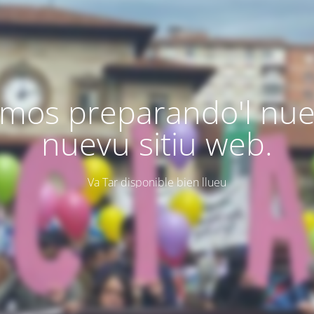
mos preparando'l nu
nuevu sitiu web.
Va Tar disponible bien llueu