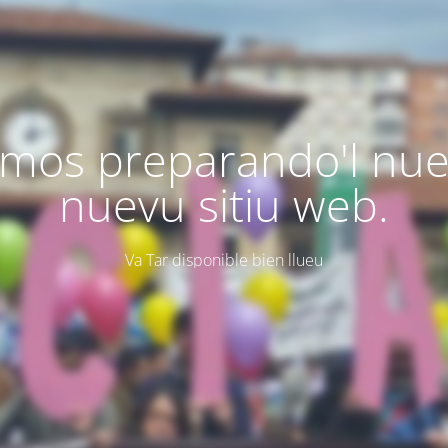
mos preparando'l nu
nuevu sitiu web.
Va Tar disponible bien llueu