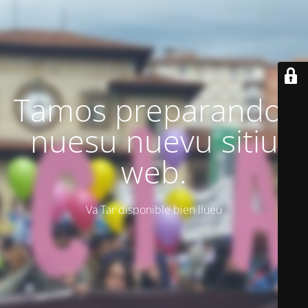
Tamos preparando'l
nuesu nuevu sitiu
web.
Va Tar disponible bien llueu