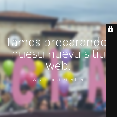
Tamos preparando'l
nuesu nuevu sitiu
web.
Va Tar disponible bien llueu