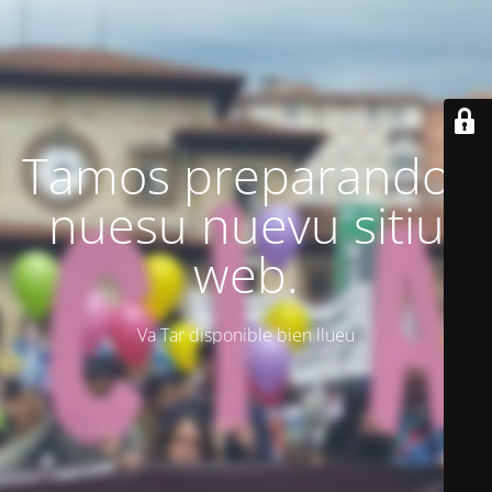
Tamos preparando'l
nuesu nuevu sitiu
web.
Va Tar disponible bien llueu