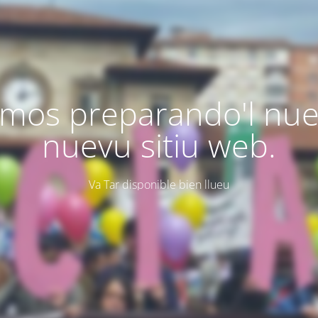
mos preparando'l nu
nuevu sitiu web.
Va Tar disponible bien llueu