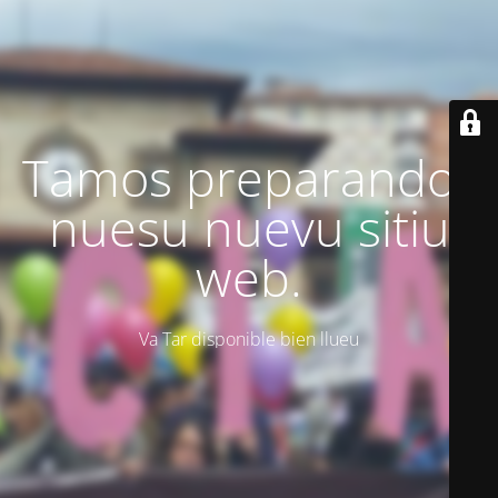
Tamos preparando'l
nuesu nuevu sitiu
web.
Va Tar disponible bien llueu