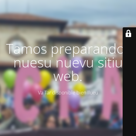
Tamos preparando'l
nuesu nuevu sitiu
web.
Va Tar disponible bien llueu