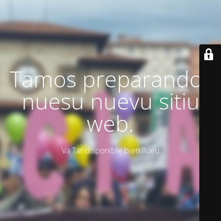
Tamos preparando'l
nuesu nuevu sitiu
web.
Va Tar disponible bien llueu