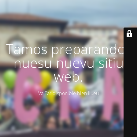
Tamos preparando'l
nuesu nuevu sitiu
web.
Va Tar disponible bien llueu