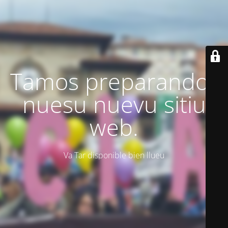
Tamos preparando'l
nuesu nuevu sitiu
web.
Va Tar disponible bien llueu