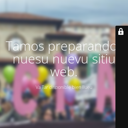
Tamos preparando'l
nuesu nuevu sitiu
web.
Va Tar disponible bien llueu