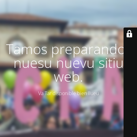
Tamos preparando'l
nuesu nuevu sitiu
web.
Va Tar disponible bien llueu