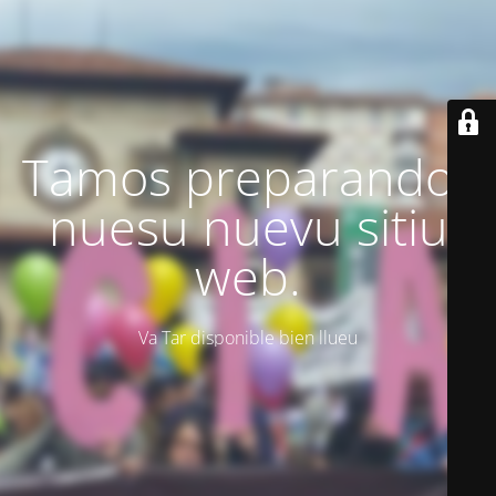
Tamos preparando'l
nuesu nuevu sitiu
web.
Va Tar disponible bien llueu