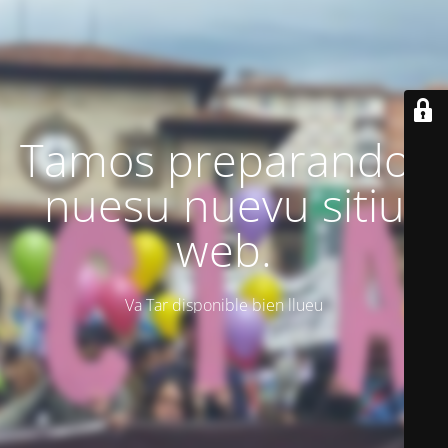
Tamos preparando'l
nuesu nuevu sitiu
web.
Va Tar disponible bien llueu