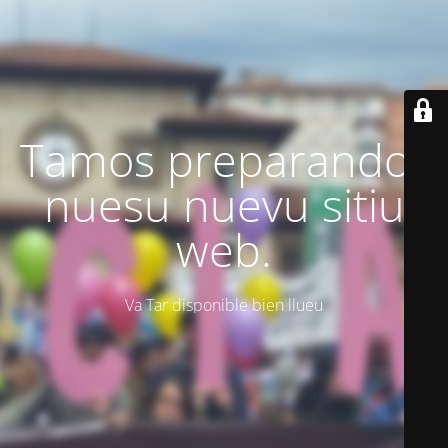
Tamos preparando'l
nuesu nuevu sitiu
web.
Va Tar disponible bien llueu