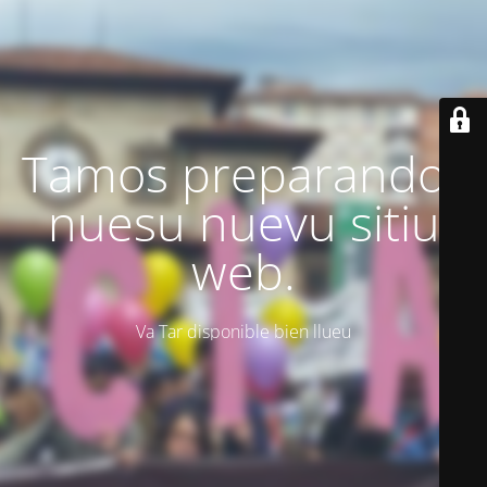
Tamos preparando'l
nuesu nuevu sitiu
web.
Va Tar disponible bien llueu