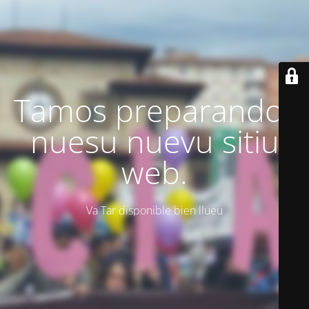
Tamos preparando'l
nuesu nuevu sitiu
web.
Va Tar disponible bien llueu