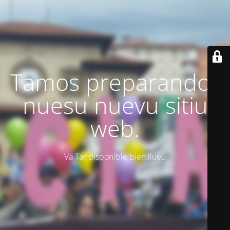
Tamos preparando'l
nuesu nuevu sitiu
web.
Va Tar disponible bien llueu