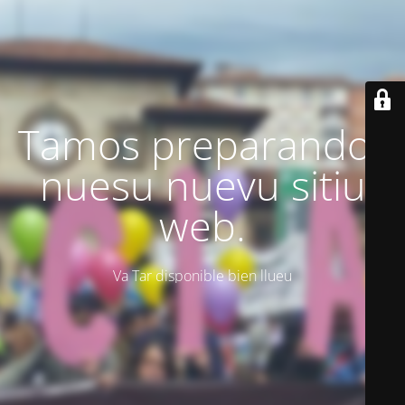
Tamos preparando'l
nuesu nuevu sitiu
web.
Va Tar disponible bien llueu