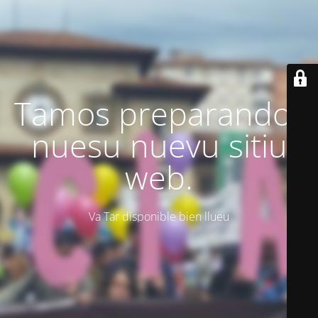
Tamos preparando'l
nuesu nuevu sitiu
web.
Va Tar disponible bien llueu