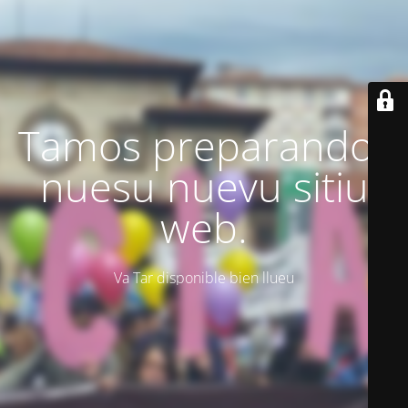
Tamos preparando'l
nuesu nuevu sitiu
web.
Va Tar disponible bien llueu