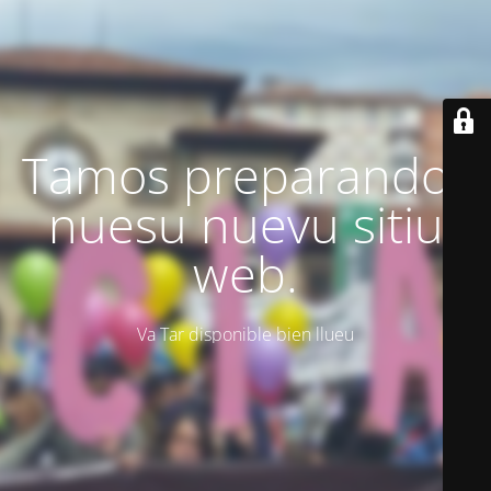
Tamos preparando'l
nuesu nuevu sitiu
web.
Va Tar disponible bien llueu